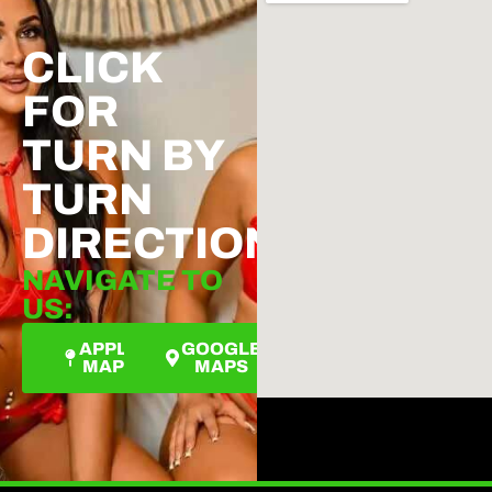
CLICK
FOR
TURN BY
TURN
DIRECTIONS
NAVIGATE TO
US:
APPLE
GOOGLE
MAPS
MAPS