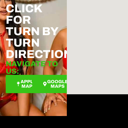
CLICK
FOR
TURN BY
TURN
DIRECTIONS
NAVIGATE TO
US:
APPLE
GOOGLE
MAPS
MAPS